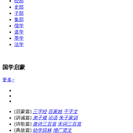
经部
史部
子部
集部
儒学
道学
墨学
法学
国学启蒙
更多>
[启蒙篇]
三字经
百家姓
千字文
[训诫篇]
弟子规
论语
朱子家训
[诗歌篇]
唐诗三百首
宋词三百首
[典故篇]
幼学琼林
增广贤文