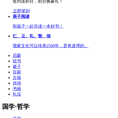
签到送积分，积分换豪礼！
立即签到
亲子阅读
和孩子一起共读一本好书！
仁、义、礼、智、信
儒家文化可以传承2500年，是有道理的。
启蒙
经书
诸子
百家
古籍
诗词
书画
礼仪
国学·哲学