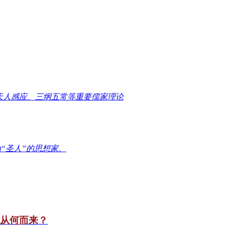
天人感应、三纲五常等重要儒家理论
“圣人”的思想家。
竟从何而来？