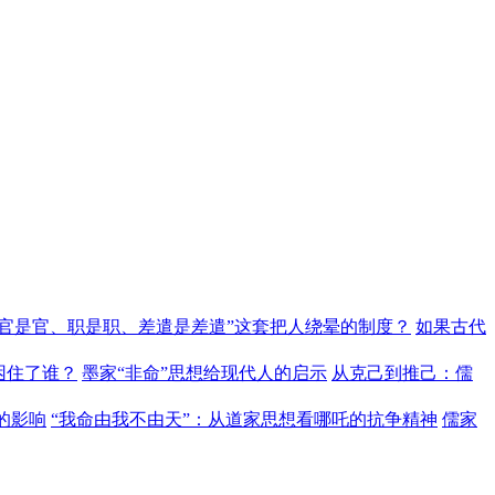
“官是官、职是职、差遣是差遣”这套把人绕晕的制度？
如果古代
困住了谁？
墨家“非命”思想给现代人的启示
从克己到推己：儒
的影响
“我命由我不由天”：从道家思想看哪吒的抗争精神
儒家