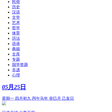
民俗
历史
汉语
文学
艺术
哲学
体育
历法
语录
典籍
文库
专题
国学答题
非遗
心理
05
月
25
日
星期一 四月初九 丙午马年 癸巳月 己亥日