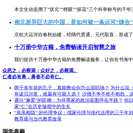
本文生动追溯了“状元”“榜眼”“探花”三个科举称号的千年
南北差异巨大的中国，是如何被一条运河“缝合
京杭大运河自春秋始建，经隋代贯通、元代取直，形成了连
十万册中华古籍，免费畅读开启智慧之旅
我们提供十万册中华古籍的免费畅读服务，让你在书海中
众恶之，必察焉；众好之，必察焉。
仁者必有勇，勇者不必有仁。
两千多年前的孔子，真能教会你怎么混职场？
为什么说
有诺贝尔奖，谁最有可能入选？
沙僧不争不抢不抱怨，
通往“兼爱”的阶梯：为何墨家的政治蓝图停在半路？
你
家“仁”在历史皱褶中的生长
“亲亲相隐” 的伦理争议：儒家伦理与现代法理的三千年
教育观与当代教育改革
国学典籍