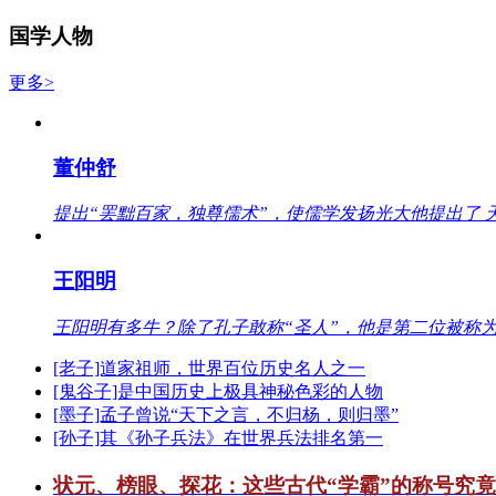
国学人物
更多>
董仲舒
提出“罢黜百家，独尊儒术”，使儒学发扬光大他提出了 
王阳明
王阳明有多牛？除了孔子敢称“圣人”，他是第二位被称为
[老子]道家祖师，世界百位历史名人之一
[鬼谷子]是中国历史上极具神秘色彩的人物
[墨子]孟子曾说“天下之言，不归杨，则归墨”
[孙子]其《孙子兵法》在世界兵法排名第一
状元、榜眼、探花：这些古代“学霸”的称号究