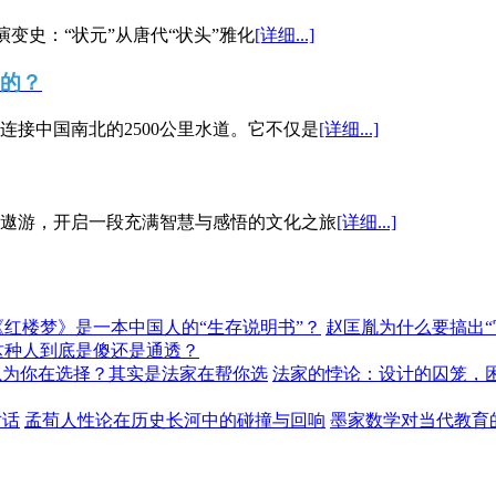
演变史：“状元”从唐代“状头”雅化
[详细...]
”的？
接中国南北的2500公里水道。它不仅是
[详细...]
遨游，开启一段充满智慧与感悟的文化之旅
[详细...]
《红楼梦》是一本中国人的“生存说明书”？
赵匡胤为什么要搞出
这种人到底是傻还是通透？
以为你在选择？其实是法家在帮你选
法家的悖论：设计的囚笼，
对话
孟荀人性论在历史长河中的碰撞与回响
墨家数学对当代教育