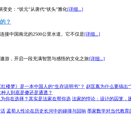
演变史：“状元”从唐代“状头”雅化
[详细...]
”的？
接中国南北的2500公里水道。它不仅是
[详细...]
遨游，开启一段充满智慧与感悟的文化之旅
[详细...]
《红楼梦》是一本中国人的“生存说明书”？
赵匡胤为什么要搞出
这种人到底是傻还是通透？
以为你在选择？其实是法家在帮你选
法家的悖论：设计的囚笼，
对话
孟荀人性论在历史长河中的碰撞与回响
墨家数学对当代教育