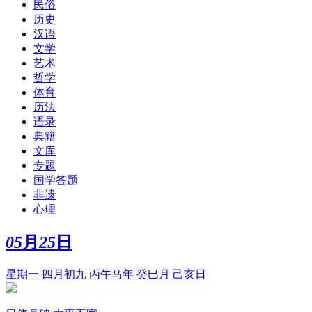
民俗
历史
汉语
文学
艺术
哲学
体育
历法
语录
典籍
文库
专题
国学答题
非遗
心理
05
月
25
日
星期一 四月初九 丙午马年 癸巳月 己亥日