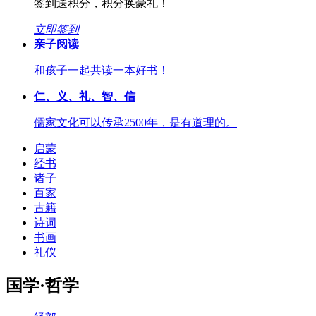
签到送积分，积分换豪礼！
立即签到
亲子阅读
和孩子一起共读一本好书！
仁、义、礼、智、信
儒家文化可以传承2500年，是有道理的。
启蒙
经书
诸子
百家
古籍
诗词
书画
礼仪
国学·哲学