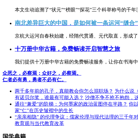
本文生动追溯了“状元”“榜眼”“探花”三个科举称号的千年
南北差异巨大的中国，是如何被一条运河“缝合
京杭大运河自春秋始建，经隋代贯通、元代取直，形成了连
十万册中华古籍，免费畅读开启智慧之旅
我们提供十万册中华古籍的免费畅读服务，让你在书海中
众恶之，必察焉；众好之，必察焉。
仁者必有勇，勇者不必有仁。
两千多年前的孔子，真能教会你怎么混职场？
为什么说
有诺贝尔奖，谁最有可能入选？
沙僧不争不抢不抱怨，
通往“兼爱”的阶梯：为何墨家的政治蓝图停在半路？
你
家“仁”在历史皱褶中的生长
“亲亲相隐” 的伦理争议：儒家伦理与现代法理的三千年
教育观与当代教育改革
国学典籍