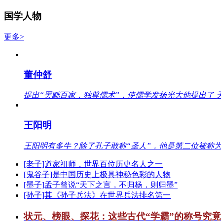
国学人物
更多>
董仲舒
提出“罢黜百家，独尊儒术”，使儒学发扬光大他提出了 
王阳明
王阳明有多牛？除了孔子敢称“圣人”，他是第二位被称为
[老子]道家祖师，世界百位历史名人之一
[鬼谷子]是中国历史上极具神秘色彩的人物
[墨子]孟子曾说“天下之言，不归杨，则归墨”
[孙子]其《孙子兵法》在世界兵法排名第一
状元、榜眼、探花：这些古代“学霸”的称号究