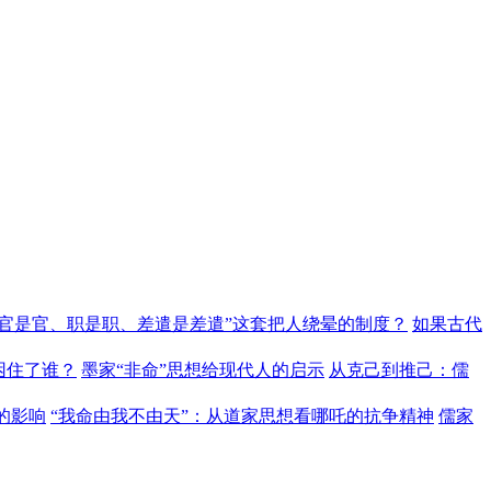
“官是官、职是职、差遣是差遣”这套把人绕晕的制度？
如果古代
困住了谁？
墨家“非命”思想给现代人的启示
从克己到推己：儒
的影响
“我命由我不由天”：从道家思想看哪吒的抗争精神
儒家