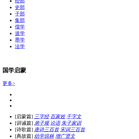
经部
史部
子部
集部
儒学
道学
墨学
法学
国学启蒙
更多>
[启蒙篇]
三字经
百家姓
千字文
[训诫篇]
弟子规
论语
朱子家训
[诗歌篇]
唐诗三百首
宋词三百首
[典故篇]
幼学琼林
增广贤文