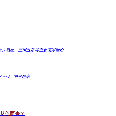
天人感应、三纲五常等重要儒家理论
“圣人”的思想家。
竟从何而来？