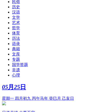
民俗
历史
汉语
文学
艺术
哲学
体育
历法
语录
典籍
文库
专题
国学答题
非遗
心理
05
月
25
日
星期一 四月初九 丙午马年 癸巳月 己亥日