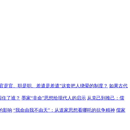
“官是官、职是职、差遣是差遣”这套把人绕晕的制度？
如果古代
困住了谁？
墨家“非命”思想给现代人的启示
从克己到推己：儒
的影响
“我命由我不由天”：从道家思想看哪吒的抗争精神
儒家