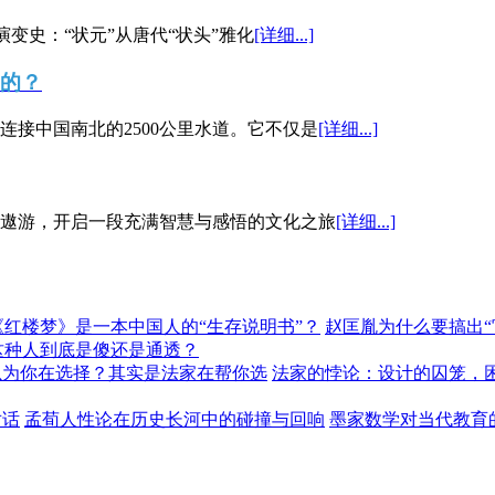
演变史：“状元”从唐代“状头”雅化
[详细...]
”的？
接中国南北的2500公里水道。它不仅是
[详细...]
遨游，开启一段充满智慧与感悟的文化之旅
[详细...]
《红楼梦》是一本中国人的“生存说明书”？
赵匡胤为什么要搞出
这种人到底是傻还是通透？
以为你在选择？其实是法家在帮你选
法家的悖论：设计的囚笼，
对话
孟荀人性论在历史长河中的碰撞与回响
墨家数学对当代教育