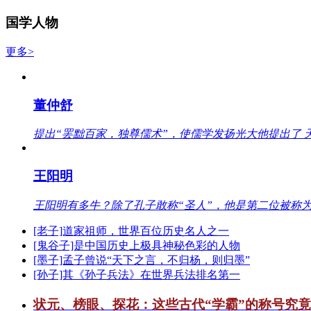
国学人物
更多>
董仲舒
提出“罢黜百家，独尊儒术”，使儒学发扬光大他提出了 
王阳明
王阳明有多牛？除了孔子敢称“圣人”，他是第二位被称为
[老子]道家祖师，世界百位历史名人之一
[鬼谷子]是中国历史上极具神秘色彩的人物
[墨子]孟子曾说“天下之言，不归杨，则归墨”
[孙子]其《孙子兵法》在世界兵法排名第一
状元、榜眼、探花：这些古代“学霸”的称号究