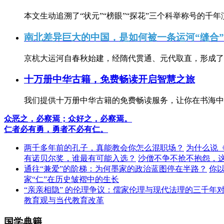
本文生动追溯了“状元”“榜眼”“探花”三个科举称号的千年
南北差异巨大的中国，是如何被一条运河“缝合
京杭大运河自春秋始建，经隋代贯通、元代取直，形成了连
十万册中华古籍，免费畅读开启智慧之旅
我们提供十万册中华古籍的免费畅读服务，让你在书海中
众恶之，必察焉；众好之，必察焉。
仁者必有勇，勇者不必有仁。
两千多年前的孔子，真能教会你怎么混职场？
为什么说
有诺贝尔奖，谁最有可能入选？
沙僧不争不抢不抱怨，
通往“兼爱”的阶梯：为何墨家的政治蓝图停在半路？
你
家“仁”在历史皱褶中的生长
“亲亲相隐” 的伦理争议：儒家伦理与现代法理的三千年
教育观与当代教育改革
国学典籍