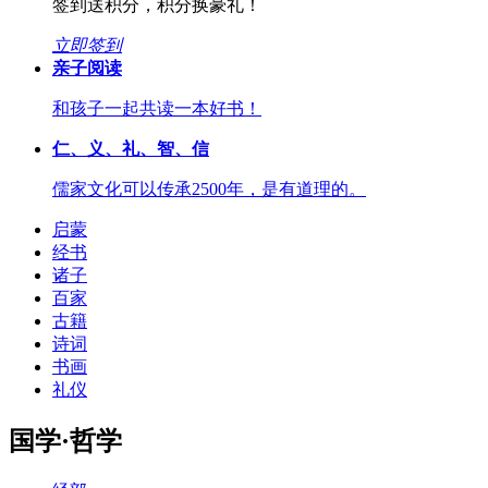
签到送积分，积分换豪礼！
立即签到
亲子阅读
和孩子一起共读一本好书！
仁、义、礼、智、信
儒家文化可以传承2500年，是有道理的。
启蒙
经书
诸子
百家
古籍
诗词
书画
礼仪
国学·哲学