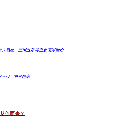
天人感应、三纲五常等重要儒家理论
“圣人”的思想家。
竟从何而来？