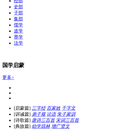
经部
史部
子部
集部
儒学
道学
墨学
法学
国学启蒙
更多>
[启蒙篇]
三字经
百家姓
千字文
[训诫篇]
弟子规
论语
朱子家训
[诗歌篇]
唐诗三百首
宋词三百首
[典故篇]
幼学琼林
增广贤文