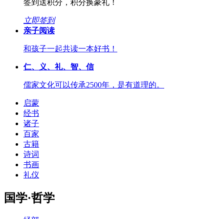
签到送积分，积分换豪礼！
立即签到
亲子阅读
和孩子一起共读一本好书！
仁、义、礼、智、信
儒家文化可以传承2500年，是有道理的。
启蒙
经书
诸子
百家
古籍
诗词
书画
礼仪
国学·哲学