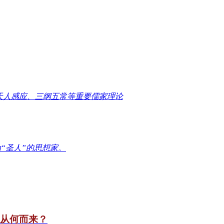
天人感应、三纲五常等重要儒家理论
“圣人”的思想家。
竟从何而来？