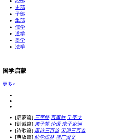
经部
史部
子部
集部
儒学
道学
墨学
法学
国学启蒙
更多>
[启蒙篇]
三字经
百家姓
千字文
[训诫篇]
弟子规
论语
朱子家训
[诗歌篇]
唐诗三百首
宋词三百首
[典故篇]
幼学琼林
增广贤文