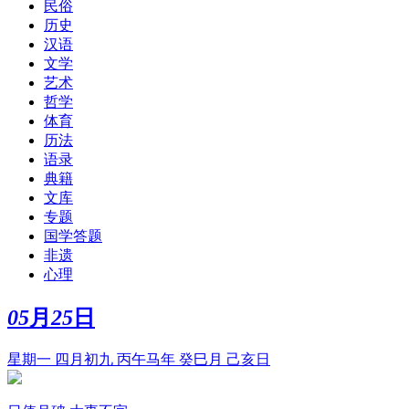
民俗
历史
汉语
文学
艺术
哲学
体育
历法
语录
典籍
文库
专题
国学答题
非遗
心理
05
月
25
日
星期一 四月初九 丙午马年 癸巳月 己亥日