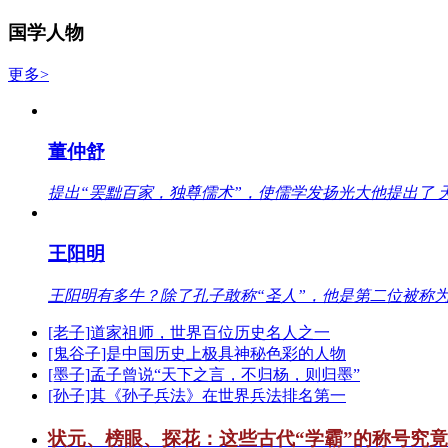
国学人物
更多>
董仲舒
提出“罢黜百家，独尊儒术”，使儒学发扬光大他提出了 
王阳明
王阳明有多牛？除了孔子敢称“圣人”，他是第二位被称为
[老子]道家祖师，世界百位历史名人之一
[鬼谷子]是中国历史上极具神秘色彩的人物
[墨子]孟子曾说“天下之言，不归杨，则归墨”
[孙子]其《孙子兵法》在世界兵法排名第一
状元、榜眼、探花：这些古代“学霸”的称号究