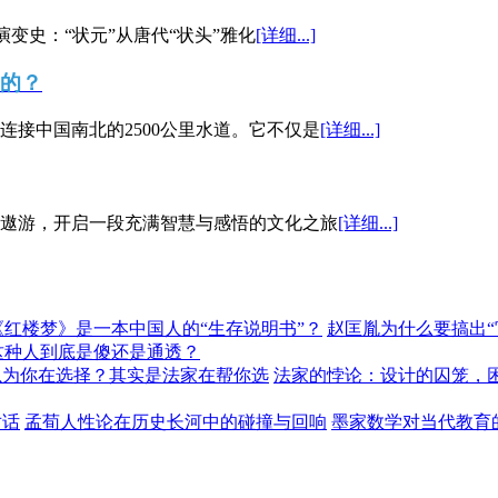
演变史：“状元”从唐代“状头”雅化
[详细...]
”的？
接中国南北的2500公里水道。它不仅是
[详细...]
遨游，开启一段充满智慧与感悟的文化之旅
[详细...]
《红楼梦》是一本中国人的“生存说明书”？
赵匡胤为什么要搞出
这种人到底是傻还是通透？
以为你在选择？其实是法家在帮你选
法家的悖论：设计的囚笼，
对话
孟荀人性论在历史长河中的碰撞与回响
墨家数学对当代教育