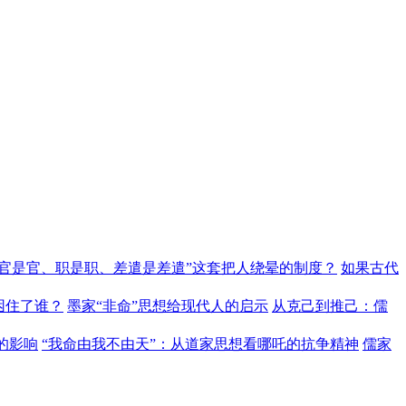
“官是官、职是职、差遣是差遣”这套把人绕晕的制度？
如果古代
困住了谁？
墨家“非命”思想给现代人的启示
从克己到推己：儒
的影响
“我命由我不由天”：从道家思想看哪吒的抗争精神
儒家